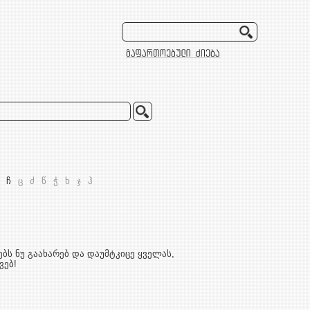
ჩ
ც
ძ
წ
ჭ
ხ
ჯ
ჰ
რებს ნუ გაახარებ და დაუმტკიცე ყველას,
ვებ!