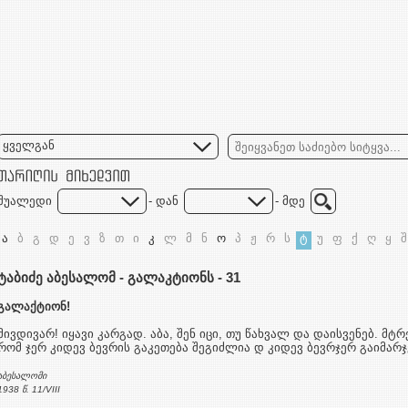
ყველგან
შუალედი
- დან
- მდე
ა
ბ
გ
დ
ე
ვ
ზ
თ
ი
კ
ლ
მ
ნ
ო
პ
ჟ
რ
ს
ტ
უ
ფ
ქ
ღ
ყ
შ
ტაბიძე აბესალომ - გალაკტიონს - 31
გალაქტიონ!
მივდივარ! იყავი კარგად. აბა, შენ იცი, თუ წახვალ და დაისვენებ. მტ
რომ ჯერ კიდევ ბევრის გაკეთება შეგიძლია დ კიდევ ბევრჯერ გაიმარჯ
აბესალომი
1938 წ. 11/VIII