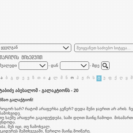
ყველგან
შუალედი
- დან
- მდე
ა
ბ
გ
დ
ე
ვ
ზ
თ
ი
კ
ლ
მ
ნ
ო
პ
ჟ
რ
ს
ტ
უ
ფ
ქ
ღ
ყ
შ
ტაბიძე აბესალომ - გალაკტიონს - 20
ძმაო გალაქტიონ!
როგორ ხარ? რატომ არაფერსა გვწერ? დედა შენი ჯავრით არ არის. ჩვ
ჩამოხვიდე.
თუ საქმე არაფერი გაგიფუჭდება, სამი დღით მაინც ჩამოდი. მისამართ
უნდოდა.
აბა, შენ იცი, თუ ჩამოხვალ.
უკიდურეს შემთხვევაში, წერილი მაინც მოიწერე.