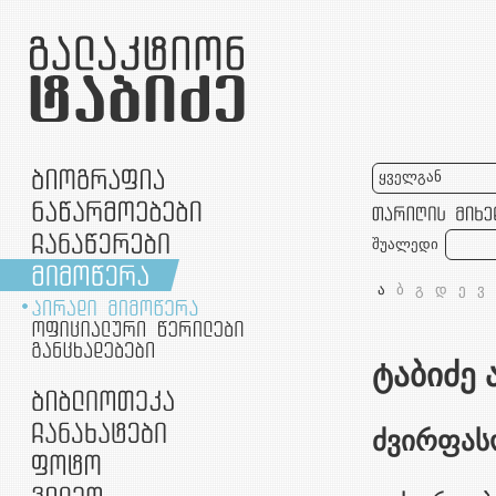
ყველგან
შუალედი
ა
ბ
გ
დ
ე
ვ
ტაბიძე 
ძვირფას