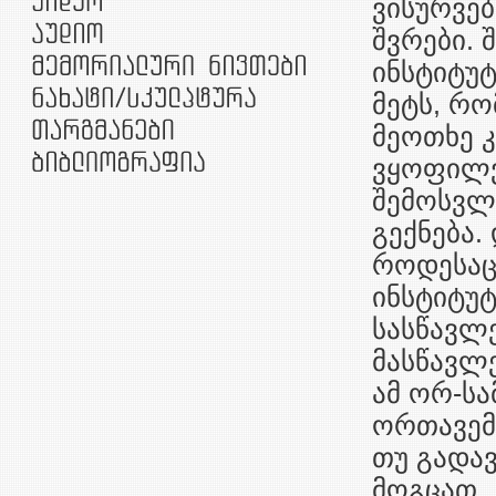
ვისურვებ
შვრები. 
ინსტიტუტ
მეტს, რო
მეოთხე კ
ვყოფილვ
შემოსვლა
გექნება
როდესაც 
ინსტიტუტ
სასწავლე
მასწავლე
ამ ორ-სა
ორთავემ,
თუ გადავ
მოგცათ.