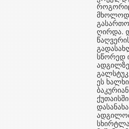
როგორიც
მხოლოდ 
გასართობ
ღირდა. 
წაღვერის
გადასახლ
სწორედ 
ადგილზე
გალსტუკ
ეს ხალხ
ბაკურიან
ქუთაისშ
დასანახა
ადგილობ
სხირტლაძ