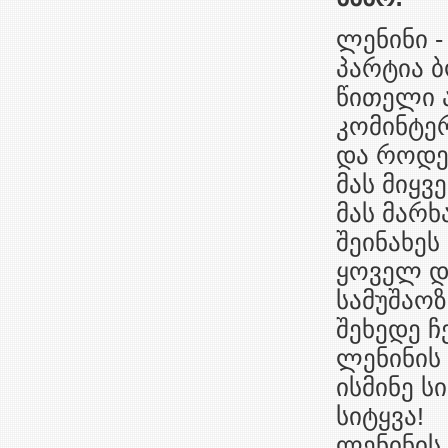
ლენინი -
პარტია ბ
წითელი ა
კომინტერ
და როდე
მას მიყვ
მას მარხ
შეინახეს
ყოველ დ
სამუშაოზ
შეხედე ჩ
ლენინის 
ისმინე ს
სიტყვა!
ლენინის