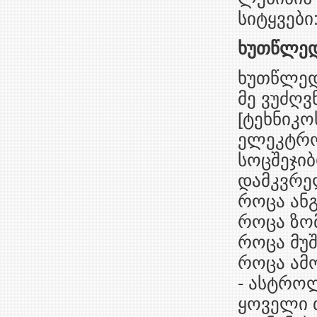
სიტყვები
ხუთწლედ
ხუთწლედი
მე ვუძღვ
[ტეხნიკო
ელეკტროტ
სოცშეჯიბ
დამკვრე
როცა ან
როცა ზომ
როცა მუ
როცა ამ
- ასტრო
ყოველი თ