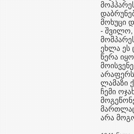
მოჰპარეს
დაბრუნებ
მოხუცი დ
- შვილო,
მომპარეს
ეხლა ეს 
წერა იყო
მოისვენე
არაფერს 
ლამაზი 
ჩემი ოჯა
მოგეწონე
მართლაც,
არა მოგო