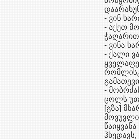
მოწყობი
დაარახუნ
- ვინ ხარ
- აქეთ მ
ჭაღარით
- ვინა ხა
- ქალი ვა
ყველაფერ
რომლისკე
გამათევი
- მობრძა
ცოლს უთხ
[გზა] მხა
მოვუვლი
წაიყვანა
ჰხედავს,