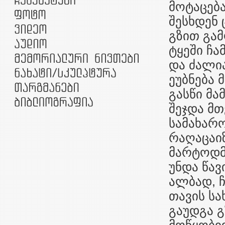
მოტაცება
შესხდენ 
გზით გა
ტყეში ჩა
და ძალია
ეუბნება მ
გასწი მა
შეჯდა მთ
სამახარ
რაღაცაიზ
მარტოდმა
უნდა წავ
ალბად, ჩ
თავის სა
გაუდგა გ