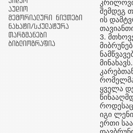
კრილოვის
შემდეგ თ
ის დამტვ
თავიანთი
3. მთხოვ
მიბრუნებ
ნამწვავე
მინახავს
კარებთა
რომელმაც
ყველა დე
წინააღმდ
როდესაც 
იგი ლენ
ერთი საა
დავბრუნ