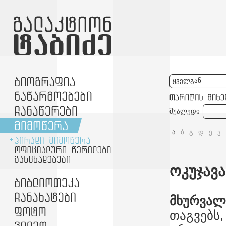
ყველგან
შუალედი
ა
ბ
გ
დ
ე
ვ
ოკუჯავა
მხურვალ
თაგვებს