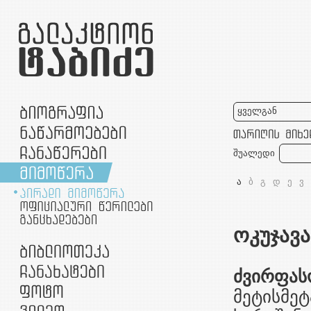
ყველგან
შუალედი
ა
ბ
გ
დ
ე
ვ
ოკუჯავა
ძვირფას
მეტისმეტ