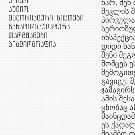
ხარ, შენ
შევლის შ
პირველა
სერიოზულ
ინსპექცი
დიდი ხან
შენი მეგ
მომცეს ე
შემოგითვ
გავიგე: 
ჯამაგირს
ამის შეს
ცნობაც ა
მაინცდამ
ეს ქაღალ
მიამბო თ