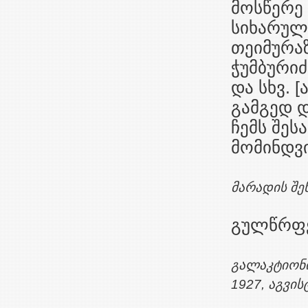
მოსწერე 
სიხარული
თეიმურაზ
ჭუმბურიძ
და სხვ. 
გამგედ დ
ჩემს შეს
მომინდვია
მარადის შე
გულწრფე
გალაკტიონ
1927, აგვის