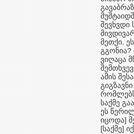
გავაბრაზ
მუშტაიდშ
შევხვდი 
მივდივარ
მეთქი. ე
გგონია? 
ვიღაცა მ
შემთხვევა
ამის შეს
გიგზავნი
რომლებსა
საქმე გაა
ეს წერილ
იცოდა] მ
[საქმე] 