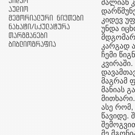
ძალიან 
დარწმუნე
კიდევ უ
უნდა იცხ
მდგომარ
კარგად ა
ჩემი წიგ
კვირაში.
დავამთავ
მაგრამ ფ
მანიას გ
მითხარი.
ასე რომ
წავიდე.
შემოგვი
მე მგონი