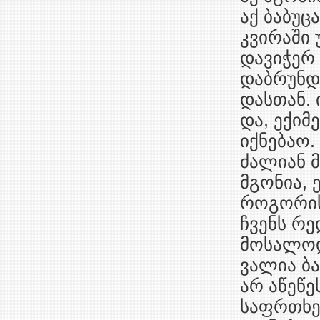
აქ ბაბუც
კვირაში 
დავიჭერ 
დაბრუნდე
დასთან. 
და, ექი
იქნებაო.
ძალიან 
მგონია, 
როგორის 
ჩვენს რ
მოსალოდ
ვალია ბა
არ აწეწე
საფრთხე