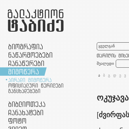
ყველგან
შუალედი
ა
ბ
გ
დ
ე
ვ
ოკუჯავა
[
ძვირფა