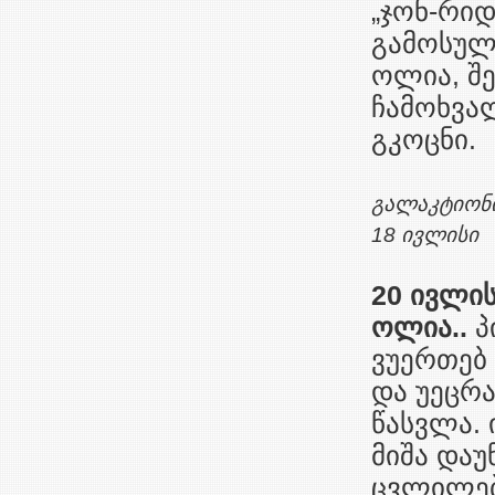
„ჯონ-რიდ
გამოსულ
ოლია, შე
ჩამოხვა
გკოცნი.
გალაკტიონ
18 ივლისი
20 ივლის
ოლია..
პ
ვუერთებ 
და უეცრ
წასვლა. 
მიშა და
ცვლილებე