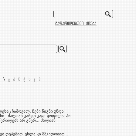
ჩ
ც
ძ
წ
ჭ
ხ
ჯ
ჰ
ესაც ჩამოვალ, ჩემი წიგნი უნდა
ნი.. ძალიან კარგი კაცი ყოფილა. ჰო,
წერილებს არ გწერ... ძალიან
ბ დეპეშით. ეხლა კი მშვიდობით...