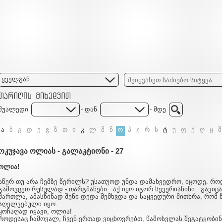
ყველგან
შუალედი
- დან
- მდე
ა
ბ
გ
დ
ე
ვ
ზ
თ
ი
კ
ლ
მ
ნ
ო
პ
ჟ
რ
ს
ტ
უ
ფ
ქ
ღ
ყ
შ
ოკუჯავა ოლიას - გალაკტიონი - 27
ოლია!
სწერ თუ არა ჩემზე წერილს? უსათუოდ უნდა დამახვედრო, იცოდე. როდ
გამოვცეთ რუსულად - თარგმანები.. აქ იყო იგორ სევერიანინი.. გავიცა
მართლა, ამასწინად შენი დედა შემხვდა და საყვედური მითხრა, რომ 
აღელვებული იყო.
ყოჩაღად იყავი, ოლია!
როდესაც ჩამოვალ, ჩვენ ერთად ვიცხოვრებთ, წამოსვლას შეგატყობინე