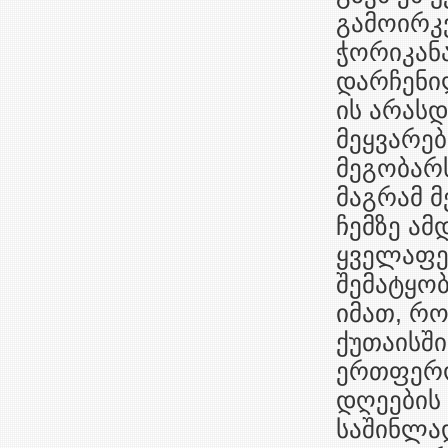
გამოირკვ
ჭორიკან
დარჩენილ
ის არასდ
მეყვარებ
მეგობარს
მაგრამ მ
ჩემზე ამ
ყველაფე
შემატყობ
იმათ, რო
ქუთაისში
ერთფერო
დღეების
საშინლად