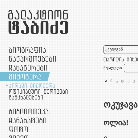
ყველგან
შუალედი
ა
ბ
გ
დ
ე
ვ
ოკუჯავა
ოლია!