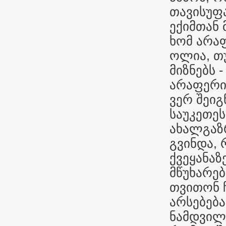
თავისუფა
ექიმთან 
ხომ არა
ოლია, თ
მიზნებს 
არაფერი 
ვერ შეი
საუკეთეს
ახალგაზრ
გვინდა, 
ქვეყანაზ
მწუხარებ
თვითონ 
არსებება
ნამდვილა