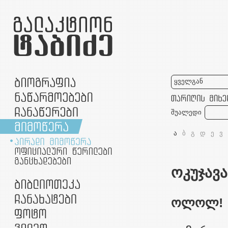
ყველგან
შუალედი
ა
ბ
გ
დ
ე
ვ
ოკუჯავა
ოლოლ!