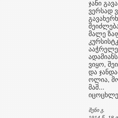
ჯანი გავ
ვერსად ვ
გავახერხ
შეიძლება
მალე ზა
კურსისტკ
ააჭრელებ
ადამიანს
ვიყო, შე
და ჯანდა
ოლია, მ
მაშ...
იცოცხლე,
შენი გ.
1914 წ., 18