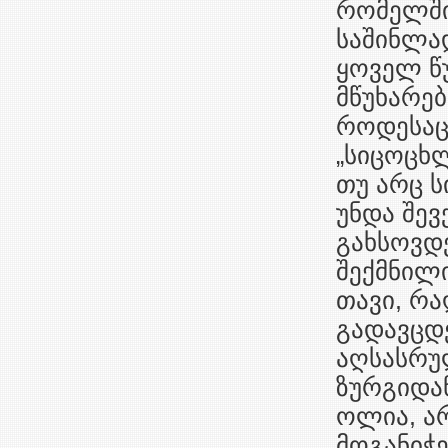
რომელშიდ
საშინლად
ყოველ წუ
მწუხარებ
როდესაც
„სიცოცხლ
თუ არც ს
უნდა შევ
გახსოვდე
შექმნილ
თავი, რა
გადავცდე
აღსასრუ
ზურგიდა
ოლია, არ
მოგანიჭე