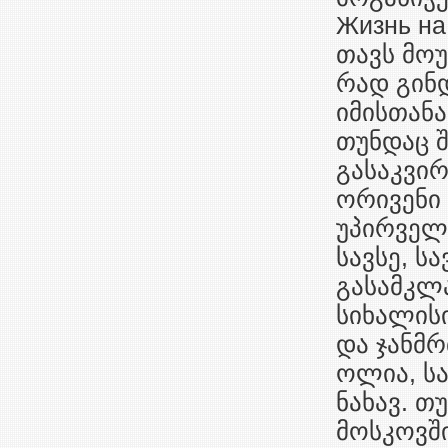
Жизнь на
თავს მო
რად გინდ
იმისთანა
თუნდაც შ
გასაკვირ
ორივენი 
უპირველ
სავსე, ს
გასამკლ
სიხალის
და ჯანმ
ოლია, ს
ნახავ. თ
მოსკოვში