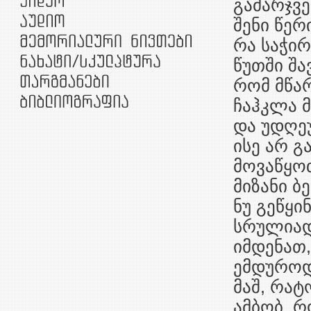
გამარჯვე
შენი წერ
რა საჭი
წუთში შა
რომ მწა
ჩაჰკლა მ
და უდღეუ
ისე არ გ
მოვაწყოთ
მიზანი ბ
ნუ გეწყი
სრულიადა
იმდენათ,
ემდუროდე
მაშ, რატ
ამბობ, რ