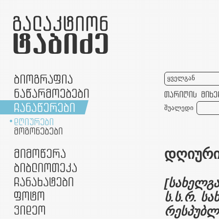
ყველგან
შუალედი
დღიური-
[სახელგა
ს.ს.რ. ს
რესპუბლ