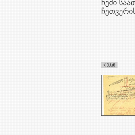
ჩემი საა
ჩეთვერი