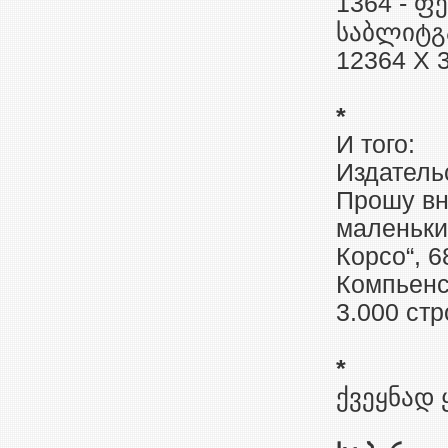
1364 - ფე
საბლიტგა
12364 X 3
*
И того:
Издатель
Прошу вн
маленьки
Корсо“, 6
Компьенск
3.000 стр
*
ქვეყნად