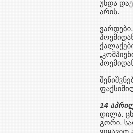
უნდა დაე
არის.
ვარდები.
პოემიდან
ქალაქები
„კომპიენის
პოემიდან
შენიშვნე
ფაქსიმი
14 აპრილ
დილა. ცხ
გორი. სა
ვიყავით 