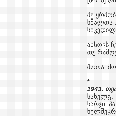
[არის] ღ
მე ყრმობ
ხმალთა ს
სიკვდილი
ახსოვს ჩ
თუ რამდ
შოთა. შო
*
1943. თე
სახელგ. -
ხარჯი: პა
ხელშეკრუ