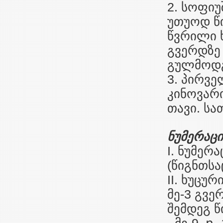
2. სოფიუშ
უთუოდ წი
წვრილი 
გვერდზე
გულმოდგ
3. პირვე
კინოვარ
თავი. სა
ნუმერაცი
I. ნუმერ
(წიგნთსა
II. ხუცუ
მე-3 გვერდ
შემდეგ 