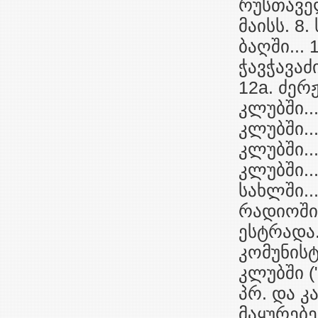
რუსთაველ
მაისს. 8
ბაღში...
ჭავჭავაძ
12a. ძერჟ
კლუბში..
კლუბში..
კლუბში..
კლუბში...
სახლში...
რადიოში.
ესტრადა.
კომუნისტ
კლუბში (
პრ. და კ
მაყურებე