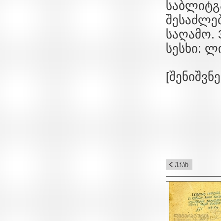
საბლიტგა
შესაძლებ
საღამო. 3
სესხი: ლ
[შენიშვნე