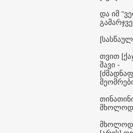
და იმ "ვ
გამარჯვ
[სასწაულ
თვით [ქა
შავი -
[ძმადნაფ
მეომრები
თინათინი
მხოლოდ გ
მხოლოდ 