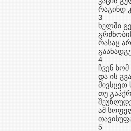
კაცის გუ
რაგინდ კ
3
ხელში გე
გრძნობის
რასაც არ
გაანადგ
4
ჩვენ ხომ
და ის გვ
მივსცეთ
თუ გაჰქრ
შეუზღუდ
ამ სოფე
თავისუფ
5