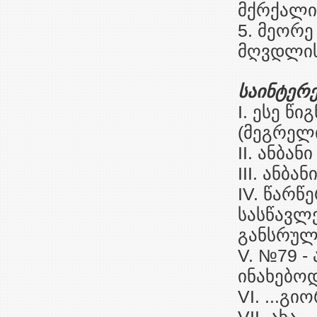
მქრქალია
5. მეორე
მღვდლის 
საინტერ
I. ესე წი
(მეგრელი
II. ანბა
III. ანბ
IV. წარწ
სასწავლე
განსრულ
V. №79 -
ინახებოდ
VI. ...გიო