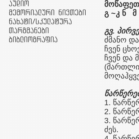
მოწაფეთ
გ ~კ ნ მ 
გვ. პირვ
ძმანო და
ჩვენ ცხო
ჩვენ და 
(მართლი
მოღაჰყვე
წარწერებ
1. წარწერ
2. წარწე
3. წარწე
ძეს.
4. წარწე