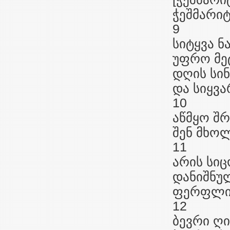
ჭეშმარიტ
9
სიტყვა ნ
უფრო მეტ
დღის სი
და სიყვა
10
აწმყო შრ
შენ მხო
11
არის სი
დანიშნუ
ფერფლი ა
12
ბევრი ღი