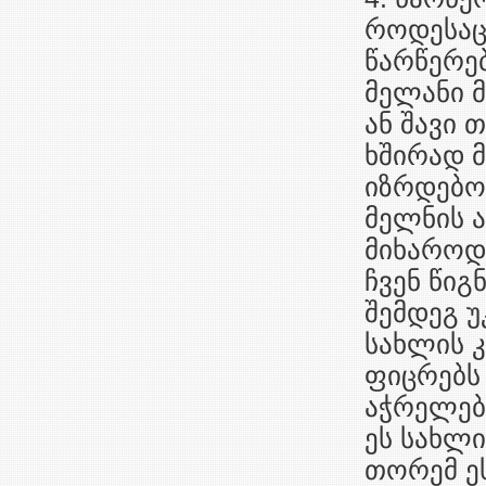
როდესაც 
წარწერებ
მელანი მ
ან შავი 
ხშირად მ
იზრდებოდ
მელნის 
მიხაროდა
ჩვენ წიგ
შემდეგ 
სახლის 
ფიცრებს
აჭრელებუ
ეს სახლი
თორემ ეს