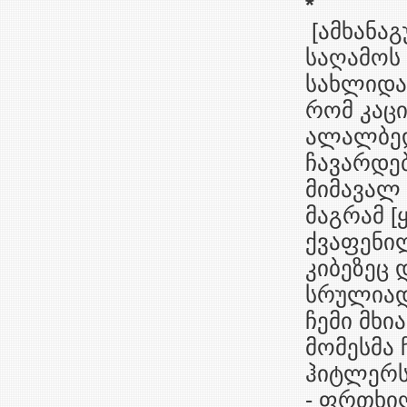
*
[ამხანაგ
საღამოს 
სახლიდან
რომ კაცი
ალალბედ
ჩავარდებ
მიმავალ 
მაგრამ [
ქვაფენი
კიბეზეც 
სრულიად
ჩემი მხი
მომესმა 
ჰიტლერს
- ფრთხილ