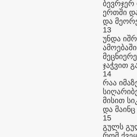
ბევრჯერ
ერთში დ
და მეორე
13
უნდა იშრ
ამოებაში
მეცნიერ
ჯაჭვით გ
14
რაა იმაზ
სიღარიბე
მისით სი
და მაინც
15
გულს გუ
რომ ქვეყ