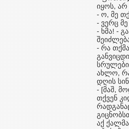
იყოს, არ
- ო, მე 
- ვერც მ
- ხმა! -
შეიძლება
- რა თქმ
განვიცდი
სრულები
ახლო, რ
დღის სინ
- [მაშ, 
თქვენ კი
რადგანაც
გიცნობსთ
აქ ქალმა