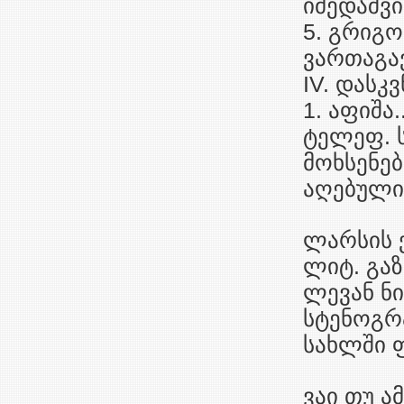
იმედაშვი
5. გრიგო
ვართაგავ
IV. დასკვ
1. აფიშა
ტელეფ. ს
მოხსენებ
აღებულია
ლარსის ქ
ლიტ. გაზ
ლევან ნ
სტენოგრა
სახლში ფ
ვაი თუ ამ