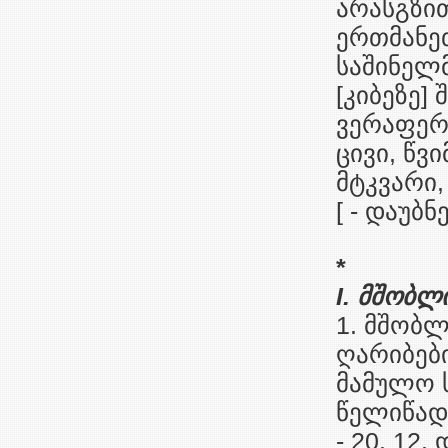
არასგზი
ერთმანე
საშინელმ
[კიბეზე]
ვერაფერ
ცივი, წვ
მტკვარი,
[ - დაუბ
*
I. მშობლ
1. მშობლი
ღარიბები 
მამულო ს
წელიწადი 
- 20. 12.