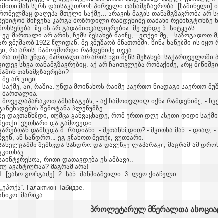
ამი­თი მას სურს დაისაკუთროს პირველი თანამგზავრობა. [საშინელი] ის 
რომელმაც დაღუპა მთელი საქმე... არავის მა­გის თანამგზავრობა არ სჯ
ბენიტომ მიჩვენა კარგა მოზრდილი რამდენიმე თაბახი რემინგტონზე ნა­
მოხსენება. მე ის არ გადამითვა­ლი­ერე­ბია. მე ვენ­დე ბ. სიტყვას.
- ეგ მართალი არ არის, ჩემს შესახებ მაინც, - ვთქვი მე, - საზოგადოთ 
არ ვმუშაობ 1922 წლიდან. მე ვმუ­შა­ობ მნათობში. წი­ნა ხანებში ის ი
ცი, რა არის. ჩა­მოვ­შორ­დი რამდენიმე თვეა.
- რა თქმა უნდა, მართალი არ არის იგი შენს შესახებ. საქართველოში პ
კიდევ სხვა თანამგზავრებიც. აქ არ ჩა­ით­ვლება რო­ბა­ქიძე, არც მიწიშვ
მა­შინ თა­ნამგ­ზავ­რე­ბი?
- მე არ ვიცი.
- საქმე, აი, რაშია. უნდა მოინახოს რაიმე საერთო ნიადაგი საერთო მუ­შა­ო
- მართალია.
- მოველაპარაკოთ ამხანაგებს, - აქ ჩამოთვლილ იქნა რამდენიმე, - ჩვ
განცხადების შემოტანა პლენუმზე.
მე დავთანხმდი, თუმცა განვაცხადე, რომ ერთი დღე ასეთი დიდი საქმი­სა
მეთქი, ვუთხარი და გამოვედი.
კარებთან დამხვდა შ. რადიანი. - შეთანხმდით? - მკითხა მან. - დიაღ, - 
ჩვენ, ან სანდრო... ეგ ვნახოთ-მეთქი, ვუთ­ხარი.
სახელგამში შემხვდა სანდრო და დავუწყე ლაპარაკი, მაგრამ ამ დროს 
ვკითხავ.
საინტერესოა, რითი დათავდება ეს ამბავი..
თუ ავანტიურაა? მაგრამ არა!
1. [ვასო გორგაძე]. 2. სან. შანშიაშვილი. 3. ლეო ქიაჩელი.
„ეპოქა“. Галактион Табидзе.
ანიკო, მარიკა.
პროლეტარულ მწერალთა ასოციაც