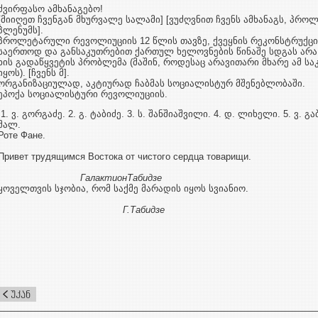
ძვირფასო ამხანაგებო!
[მიიღეთ ჩვენგან მხურვალე სალამი] [ვუძღვნით ჩვენს ამხანაგს, პრო­ლ
პლენუმს].
პროლეტარული რევოლიუციის 12 წლის თავზე, ქვეყნის რე­კონ­სტრუქ­ცი
საერთოდ და განსაკუთრებით ქარ­თულ ხე­ლოვ­ნე­ბის წინაშე სდგას არა
ხის გადაწყვეტის პრობ­ლემა (მაშინ, როდესაც არავითარი მხარე ამ სა
იყოს). [ჩვენს მ].
ორგანიზაციულად, აკტიურად ჩაბმას სოციალისტურ მშენებლობაში.
ეპოქა სოციალისტური რევოლიუციის.
1. ვ. გორგაძე. 2. გ. ტაბიძე. 3. ს. შანშიაშვილი. 4. დ. ლიხელი. 5. ვ. გა
შალ.
Роте Фане.
Привет трудящимся Востока от чистого сердца товарищи.
Галактион
Табидзе
ყოველთვის სჯობია, რომ საქმე მარადის იყოს სვიანიო.
Г
.
Табидзе