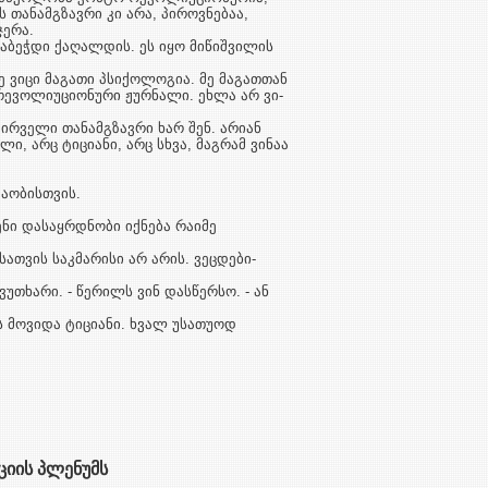
თა­ნამ­გზავრი კი არა, პი­როვნებაა,
ე­რა.
­­ბეჭ­დი ქაღალდის. ეს იყო მიწიშვილის
მე ვიცი მა­გათი პსიქოლოგია. მე მაგათთან
ყო რევოლიუციონური ჟურნალი. ეხლა არ ვი­
ირ­ველი თა­ნამგზავრი ხარ შენ. არიან
ილი, არც ტიციანი, არც სხვა, მაგრამ ვინაა
­­ბი­სთ­ვის.
ენი და­საყრდნობი იქნება რაიმე
თ­ვის საკ­მარისი არ არის. ვეცდები-
ვუთ­ხარი. - წე­რილს ვინ დასწერსო. - ან
მო­­ვიდა ტი­ციანი. ხვალ უსათუოდ
იის პლენუმს