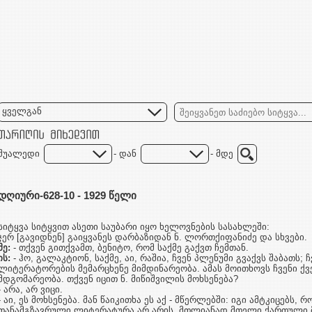
ყველგან
შუალედი
- დან
- მდე
დღიური-628-10 - 1929 წელი
სიტყვა სიტყვით ასეთი საუბარი იყო ხელოვნების სასახლეში:
ჯერ [გავიდნენ] გაიყვანეს დარბაზიდან ნ. ლორთქიფანიძე და სხვები.
მე
:
- თქვენ გითქვამთ, ბენიტო, რომ საქმე გაქვთ ჩემთან.
ის
:
- ჰო, გალაკტიონ, საქმე, აი, რაშია, ჩვენ პლენუმი გვაქვს შაბათს; ჩვ
ლიტერატორების მემარცხენე მიმ­დინა­რე­ობა. ამას მოითხოვს ჩვენი 
მდგო­მა­რეობა. თქვენ იცით ნ. მიწიშვილის მოხსენება?
- არა, არ ვიცი.
- აი, ეს მოხსენება. მან წაიკითხა ეს აქ - მწერლებში: იგი ამტკიცებს
თანამგზავრული ლიტერატურა არ არის. მთლია­ნად მთელი ქართული