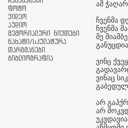
ამ ჭაღა
ჩვენმა დ
ჩვენმა მა
მე მიამბ
განუცდია
ვინც ქვე
გადავარ
ვინაც ს
გაბედულ
არ გაჰქრ
არ მოკვ
უკვდავია
აწმყოში 