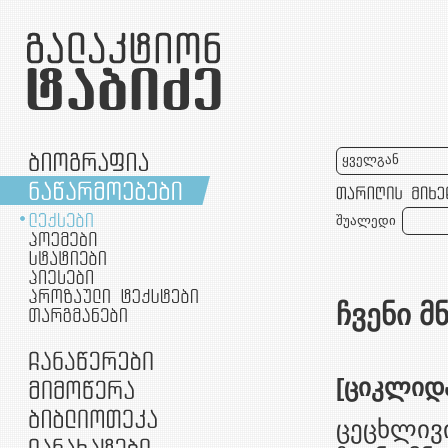
ყველგან
შუალედი
ჩვენი 
[ციკლიდ
ცეცხლივი