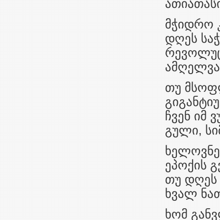
ათიათას
მჭიდრო 
დღეს სა
რევოლუც
ამღელვა
თუ მსოფ
გიგანტიუ
ჩვენ იმ 
გული, სი
ხელოვნებ
ეპოქის გ
თუ დღეს 
ხვალ ნათ
ხომ გან