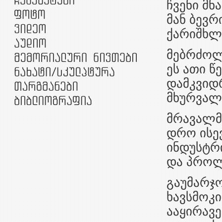
ჩვენი მნ
მან ბევრ
ქარიშხლი
მებრძოლ
ეს ათი წ
დამკვიდ
მხურვალე
მრავალმ
დრო ისე
ინდუსტრ
და პროლ
გაუმარჯ
ხავსმოკ
ააყირავე