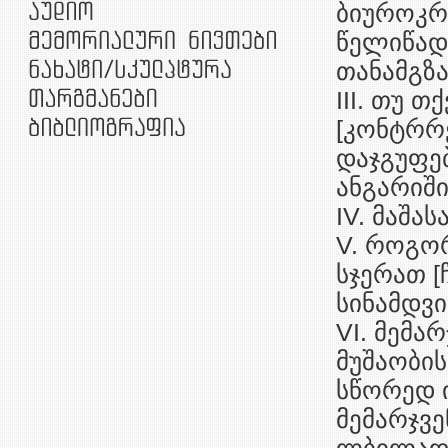
ბიუროკრა
წელიწადი
თანამგზ
III. თუ 
[კონტრრ
დაჯგუფებ
ანგარიში
IV. მაშა
V. როგორ
სჯერათ [
სინამდვ
VI. მემა
მუშაობის
სწორედ ი
მემარჯვე