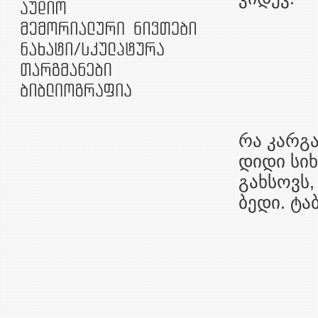
თავო 
ჩანგო
დავიღ
ნაღვლ
რა კარგა
დიდი სი
გახსოვს,
ბედი. ტაბ